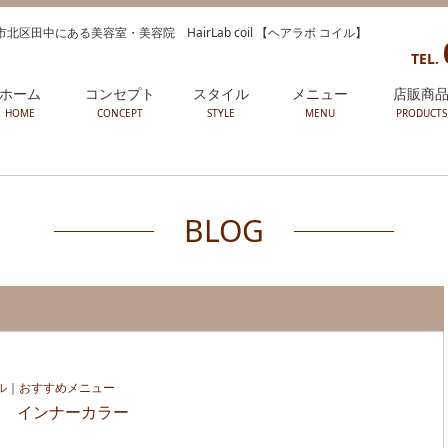
北区田中にある美容室・美容院 HairLab coil 【ヘアラボ コイル】
TEL.
ホーム
コンセプト
スタイル
メニュー
店販商
HOME
CONCEPT
STYLE
MENU
PRODUCTS
BLOG
ル
｜
おすすめメニュー
と インナーカラー